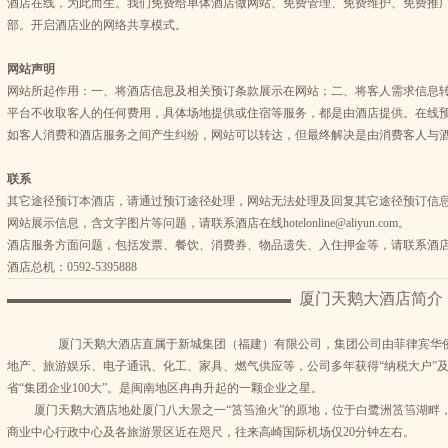
酒店在线，为此而生。我们免费给单体酒店做网站、免费管理、免费维护、免费推
部。开启酒店业的网络共享模式。
网站声明
网站所起作用：一、将酒店信息及相关预订条款展示在网站；二、将客人需求信息
平台不收取客人的任何费用，具体场地提供或住宿等服务，都是由酒店提供。在线
如客人消费和酒店服务之间产生纠纷，网站可以转达，但最终解决是由消费客人与
联系
其它途径预订本酒店，请通过预订途径处理，网站无法处理及回复其它途径预订信
网站展示信息，含文字图片等问题，请联系酒店在线hotelonline@aliyun.com。
酒店服务方面问题，包括发票、餐饮、消费券、物品遗失、入住押金等，请联系酒
酒店总机：0592-5395888
厦门天鹅大酒店简介
厦门天鹅大酒店
直属于新城集团（福建）有限公司，集团公司由菲律宾华侨许
地产、旅游娱乐、电子通讯、化工、家具、燃气供应等，公司多年获得“纳税大户”及“
省“集团企业100大”。是闽南地区冉冉升起的一颗企业之星。
厦门天鹅大酒店地处厦门八大景之一“筼筜渔火”的原地，位于白鹭洲筼筜湖畔，
商业中心行政中心及各旅游景区近在咫尺，往来高崎国际机场仅20分钟左右。