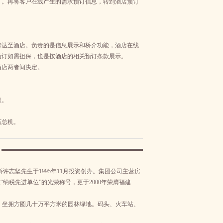
广。再将客户在线产生的需求预订信息，转到酒店预订
转达至酒店。负责的是信息展示和桥介功能，酒店在线
预订如需担保，也是按酒店的相关预订条款展示。
酒店两者间决定。
息。
店总机。
志坚先生于1995年11月投资创办。集团公司主营房
纳税先进单位”的光荣称号，更于2000年荣膺福建
坐拥方圆几十万平方米的园林绿地。码头、火车站、